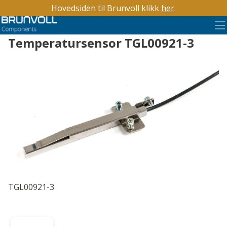
Hovedsiden til Brunvoll klikk
her
.
Temperatursensor TGL00921-3
TGL00921-3